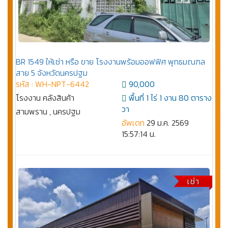
BR 1549 ให้เช่า หรือ ขาย โรงงานพร้อมออฟฟิศ พุทธมณฑล
สาย 5 จังหวัดนครปฐม
รหัส : WH-NPT-6442
90,000
โรงงาน คลังสินค้า
พื้นที่ 1 ไร่ 1 งาน 80 ตาราง
วา
สามพราน , นครปฐม
อัพเดท
29 ม.ค. 2569
15:57:14 น.
เช่า