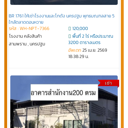
BR 1761 ให้เช่าโรงงานและโกดัง นครปฐม พุทธมณฑลสาย 5
ใกล้ตลาดดอนหวาย
รหัส : WH-NPT-7366
120,000
โรงงาน คลังสินค้า
พื้นที่ 2 ไร่ หรือประมาณ
3200 ตารางเมตร
สามพราน , นครปฐม
อัพเดท
25 เม.ย. 2569
18:38:29 น.
เช่า