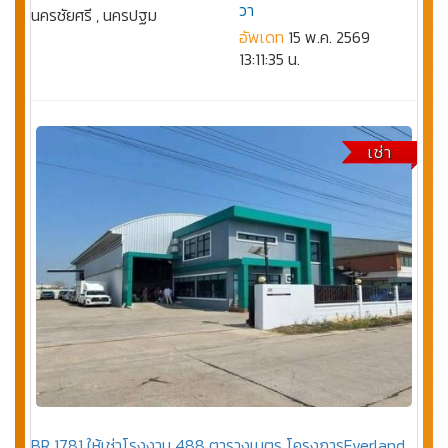
วา
นครชัยศรี , นครปฐม
อัพเดท
15 พ.ค. 2569
13:11:35 น.
เช่า
BR 1781 ให้เช่าโรงงาน 488 ตารางเมตร โครงการEverland