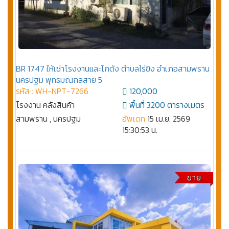
BR 1747 ให้เช่าโรงงานและโกดัง ตำบลไร่ขิง อำเภอสามพราน
นครปฐม พุทธมณฑลสาย 5
รหัส : WH-NPT-7266
120,000
โรงงาน คลังสินค้า
พื้นที่ 3200 ตารางเมตร
สามพราน , นครปฐม
อัพเดท
15 เม.ย. 2569
15:30:53 น.
ขาย