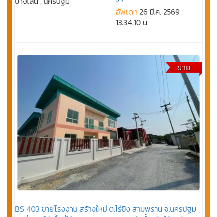
บางเลน , นครปฐม
อัพเดท
26 มี.ค. 2569
13:34:10 น.
ขาย
BS 403 ขายโรงงาน สร้างใหม่ ต.ไร่ขิง สามพราน จ.นครปฐม