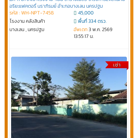
อริยะแฟคตอรี่ นราภิรมย์ อำเภอบางเลน นครปฐม
รหัส : WH-NPT-7458
45,000
โรงงาน คลังสินค้า
พื้นที่ 334 ตรว.
บางเลน , นครปฐม
อัพเดท
3 พ.ค. 2569
13:55:17 น.
เช่า