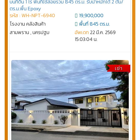
บนที่ดิน 1 ไร่ พื้นที่ใช้สอยรวม 845 ตร.ม. รับน้ำหนักได้ 2 ตัน/
ตร.ม.พื้น Epoxy
รหัส : WH-NPT-6940
19,900,000
โรงงาน คลังสินค้า
พื้นที่ 845 ตร.ม.
สามพราน , นครปฐม
อัพเดท
22 มี.ค. 2569
15:03:04 น.
เช่า