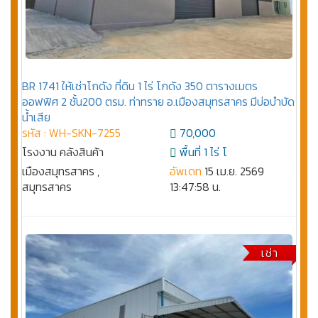
BR 1741 ให้เช่าโกดัง ที่ดิน 1 ไร่ โกดัง 350 ตารางเมตร
ออฟฟิศ 2 ชั้น200 ตรม. ท่าทราย อ.เมืองสมุทรสาคร มีบ่อบำบัด
น้ำเสีย
รหัส : WH-SKN-7255
70,000
โรงงาน คลังสินค้า
พื้นที่ 1 ไร่ โ
เมืองสมุทรสาคร ,
อัพเดท
15 เม.ย. 2569
สมุทรสาคร
13:47:58 น.
เช่า